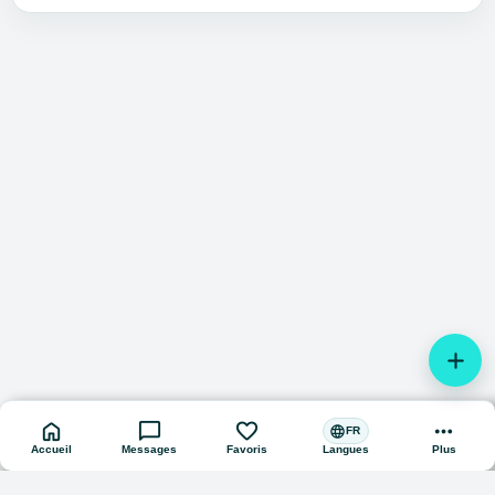
add
home
chat_bubble
favorite
more_horiz
language
FR
Accueil
Messages
Favoris
Plus
Langues