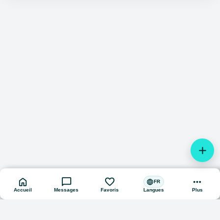
add
home
chat_bubble
favorite
more_horiz
language
FR
Accueil
Messages
Favoris
Plus
Langues