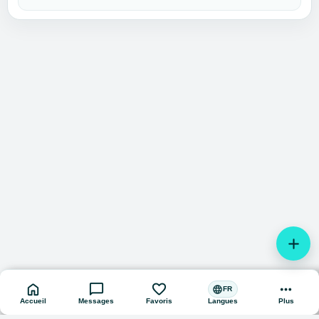
add
home
chat_bubble
favorite
more_horiz
language
FR
Accueil
Messages
Favoris
Plus
Langues