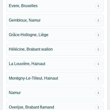
Evere, Bruxelles
1
Gembloux, Namur
1
Grâce-Hollogne, Liège
1
Hélécine, Brabant wallon
1
La Louvière, Hainaut
1
Montigny-Le-Tilleul, Hainaut
1
Namur
1
Overijse, Brabant flamand
1