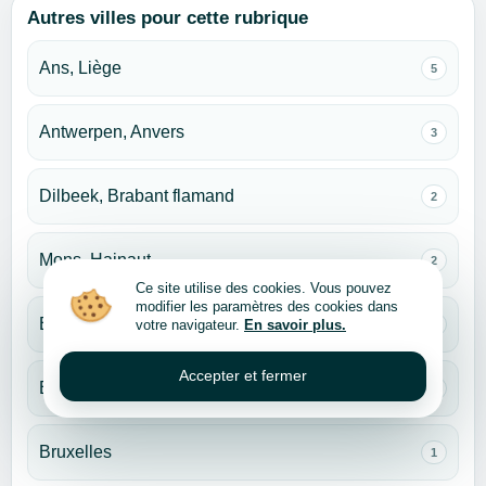
Autres villes pour cette rubrique
Ans, Liège
5
Antwerpen, Anvers
3
Dilbeek, Brabant flamand
2
Mons, Hainaut
2
Ce site utilise des cookies. Vous pouvez
modifier les paramètres des cookies dans
Beloeil, Hainaut
votre navigateur.
En savoir plus.
1
Accepter et fermer
Brecht, Anvers
1
Bruxelles
1