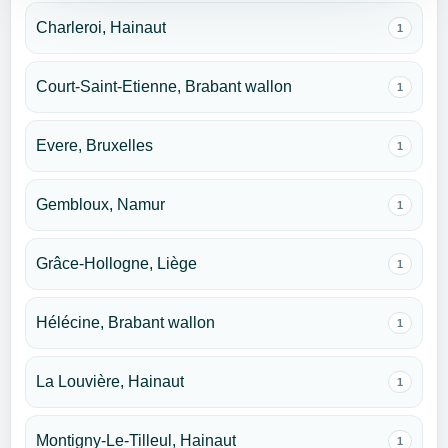
Charleroi, Hainaut
1
Court-Saint-Etienne, Brabant wallon
1
Evere, Bruxelles
1
Gembloux, Namur
1
Grâce-Hollogne, Liège
1
Hélécine, Brabant wallon
1
La Louvière, Hainaut
1
Montigny-Le-Tilleul, Hainaut
1