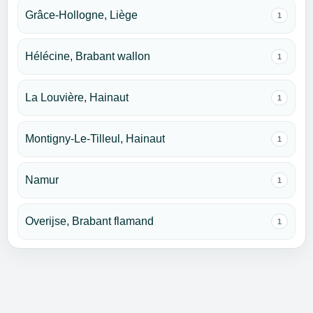
Grâce-Hollogne, Liège
1
Hélécine, Brabant wallon
1
La Louvière, Hainaut
1
Montigny-Le-Tilleul, Hainaut
1
Namur
1
Overijse, Brabant flamand
1