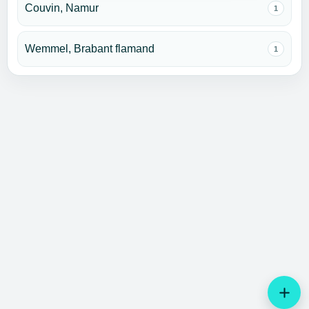
Couvin, Namur
1
Wemmel, Brabant flamand
1
add