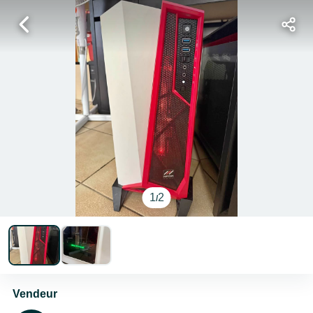
1
2
/
Vendeur