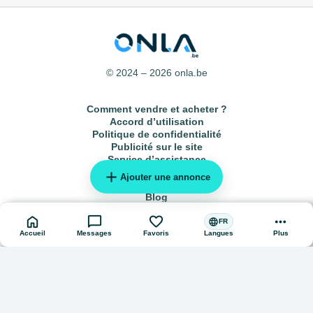
© 2024 – 2026 onla.be
Comment vendre et acheter ?
Accord d’utilisation
Politique de confidentialité
Publicité sur le site
Service d’assistance
add
Plan du site
Ajouter une annonce
Annonces locales
Blog
home
chat_bubble
favorite
more_horiz
language
FR
Accueil
Messages
Favoris
Plus
Langues
AI