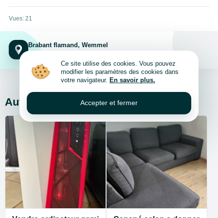
Vues: 21
Brabant flamand, Wemmel
1780, Brabant flamand, Wemmel
Ce site utilise des cookies. Vous pouvez
modifier les paramètres des cookies dans
votre navigateur.
En savoir plus.
Autres annonces de l’auteur
Accepter et fermer
Voir tout