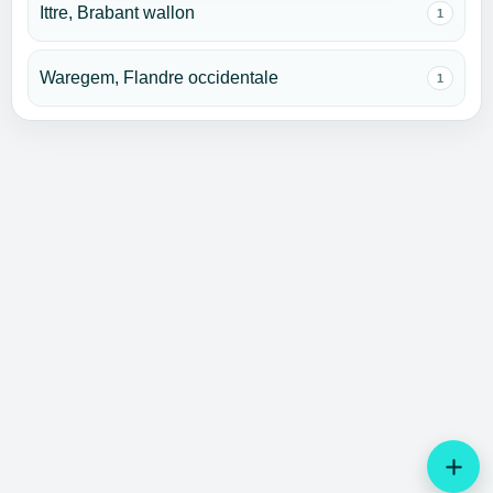
Ittre, Brabant wallon
1
Waregem, Flandre occidentale
1
add