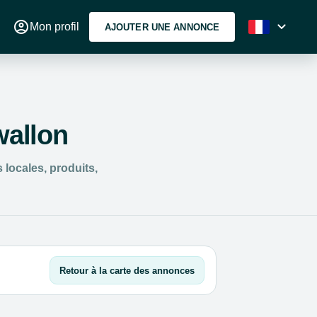
account_circle
expand_more
Mon profil
AJOUTER UNE ANNONCE
wallon
locales, produits,
Retour à la carte des annonces