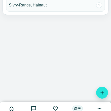
Sivry-Rance, Hainaut
1
add
home
chat_bubble
favorite
more_horiz
language
FR