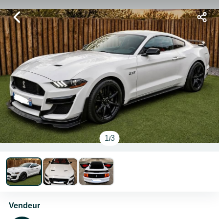
1
3
/
Vendeur