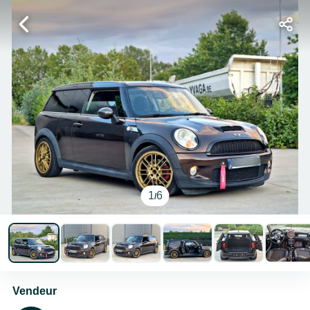
1
6
/
Vendeur