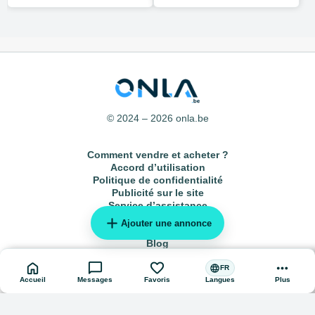
© 2024 – 2026 onla.be
Comment vendre et acheter ?
Accord d’utilisation
Politique de confidentialité
Publicité sur le site
Service d’assistance
add
Plan du site
Ajouter une annonce
Annonces locales
Blog
home
chat_bubble
favorite
more_horiz
language
FR
Accueil
Messages
Favoris
Plus
Langues