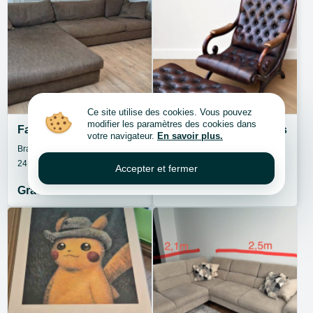
Ce site utilise des cookies. Vous pouvez
modifier les paramètres des cookies dans
Fauteuil Roche Bobois avec méridienne À DONNER
Chesterfield stijl - Klassiek
votre navigateur.
En savoir plus.
Brabant flamand, Zaventem
Brabant flamand, Zaventem
24 juin 2026
24 juin 2026
Accepter et fermer
Gratuit
400 €