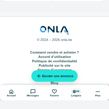
© 2024 – 2026 onla.be
Comment vendre et acheter ?
Accord d’utilisation
Politique de confidentialité
Publicité sur le site
Service d’assistance
add
Plan du site
Ajouter une annonce
Annonces locales
Blog
home
chat_bubble
favorite
more_horiz
language
FR
Accueil
Messages
Favoris
Plus
Langues