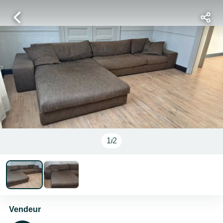
1
2
/
Vendeur