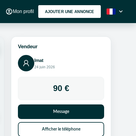
account_circle
expand_more
Mon profil
AJOUTER UNE ANNONCE
Vendeur
Imat
24 juin 2026
90 €
Message
Afficher le téléphone