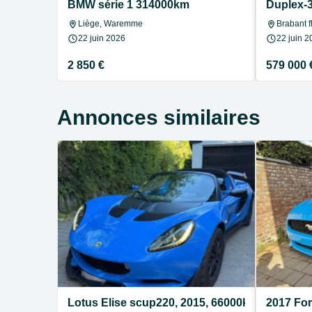
BMW série 1 314000km
Duplex-3
Liège, Waremme
Brabant f
22 juin 2026
22 juin 2
2 850 €
579 000 
Annonces similaires
Lotus Elise scup220, 2015, 66000km
2017 Fo