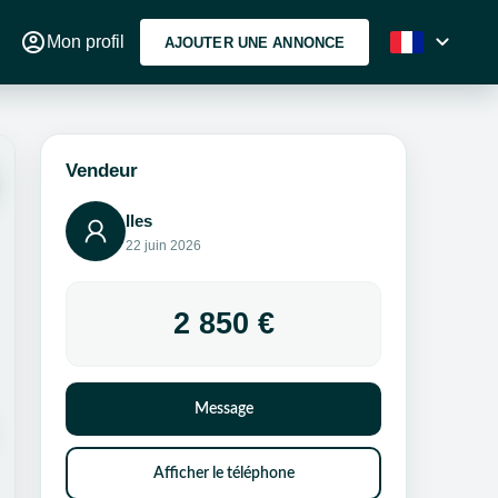
account_circle
expand_more
Mon profil
AJOUTER UNE ANNONCE
Vendeur
Iles
22 juin 2026
2 850 €
Message
Afficher le téléphone