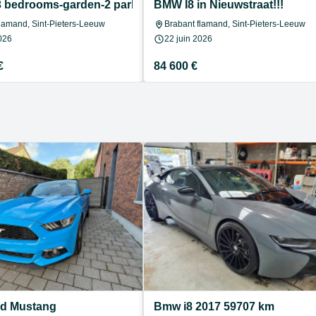
 bedrooms-garden-2 parking spots
BMW I8 in Nieuwstraat!!!
lamand, Sint-Pieters-Leeuw
Brabant flamand, Sint-Pieters-Leeuw
026
22 juin 2026
€
84 600 €
rd Mustang
Bmw i8 2017 59707 km