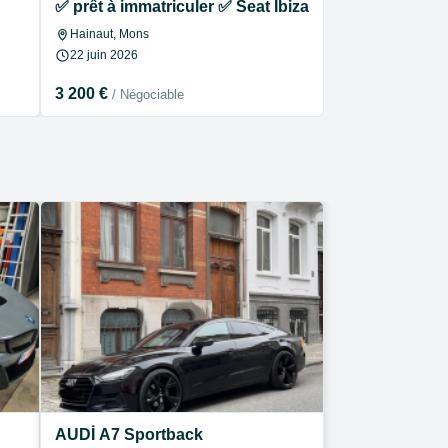
✅ prêt à immatriculer ✅ Seat Ibiza break
Hainaut, Mons
22 juin 2026
3 200 €
/ Négociable
AUDİ A7 Sportback