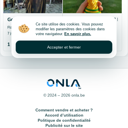
Gotisch tuinbeeld – handgemaakt – maatwerk mogelijk
Coupe du monde 2026 Erlin
Ce site utilise des cookies. Vous pouvez
Flandre occidentale, Waregem
Hainaut, Charleroi
modifier les paramètres des cookies dans
7 juillet 2026
7 juillet 2026
votre navigateur.
En savoir plus.
1 199 €
15 €
Accepter et fermer
© 2024 – 2026 onla.be
Comment vendre et acheter ?
Accord d’utilisation
Politique de confidentialité
Publicité sur le site