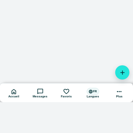
add
home
chat_bubble
favorite
more_horiz
language
FR
Accueil
Messages
Favoris
Plus
Langues
© 2024 – 2026 onla.be