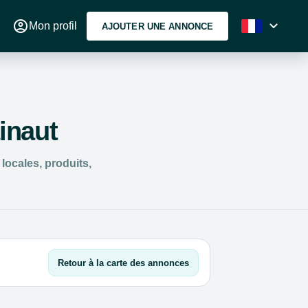
account_circle
expand_more
Mon profil
AJOUTER UNE ANNONCE
ainaut
locales, produits,
Retour à la carte des annonces