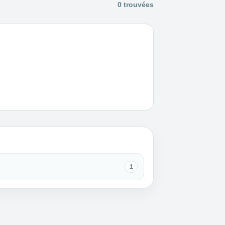
0 trouvées
1