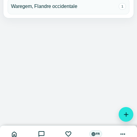
Waregem, Flandre occidentale
1
add
home
chat_bubble
favorite
more_horiz
language
FR