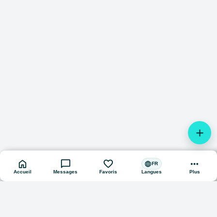
add
home
chat_bubble
favorite
more_horiz
language
FR
Accueil
Messages
Favoris
Plus
Langues