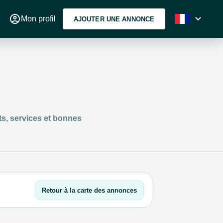
account_circle
expand_more
Mon profil
AJOUTER UNE ANNONCE
ts, services et bonnes
Retour à la carte des annonces