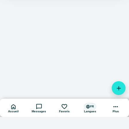
add
home
chat_bubble
favorite
more_horiz
language
FR
Accueil
Messages
Favoris
Plus
Langues