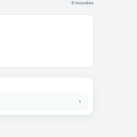
0 trouvées
1