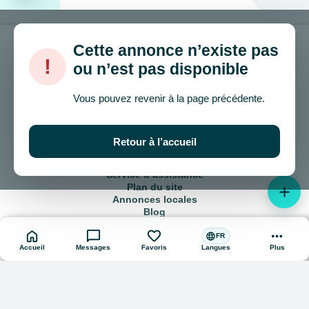
Cette annonce n’existe pas
!
ou n’est pas disponible
© 2024 – 2026 onla.be
Vous pouvez revenir à la page précédente.
Comment vendre et acheter ?
Accord d’utilisation
Retour à l’accueil
Politique de confidentialité
Publicité sur le site
Service d’assistance
Plan du site
add
Annonces locales
Blog
home
chat_bubble
favorite
more_horiz
language
FR
Accueil
Messages
Favoris
Plus
Langues