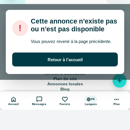
Cette annonce n’existe pas
!
ou n’est pas disponible
© 2024 – 2026 onla.be
Vous pouvez revenir à la page précédente.
Comment vendre et acheter ?
Accord d’utilisation
Retour à l’accueil
Politique de confidentialité
Publicité sur le site
Service d’assistance
Plan du site
add
Annonces locales
Blog
home
chat_bubble
favorite
more_horiz
language
FR
Accueil
Messages
Favoris
Plus
Langues