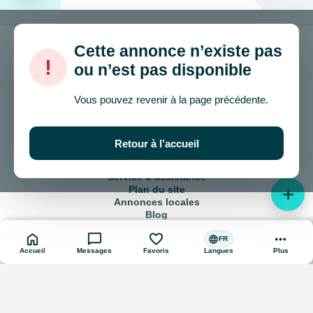
Cette annonce n’existe pas
!
ou n’est pas disponible
© 2024 – 2026 onla.be
Vous pouvez revenir à la page précédente.
Comment vendre et acheter ?
Accord d’utilisation
Retour à l’accueil
Politique de confidentialité
Publicité sur le site
Service d’assistance
Plan du site
add
Annonces locales
Blog
home
chat_bubble
favorite
more_horiz
language
FR
Accueil
Messages
Favoris
Plus
Langues