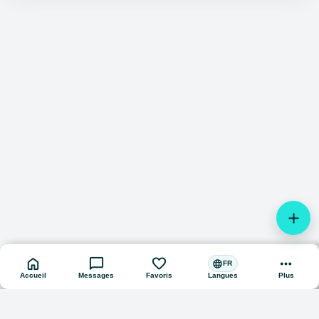
add
home
chat_bubble
favorite
more_horiz
language
FR
Accueil
Messages
Favoris
Plus
Langues