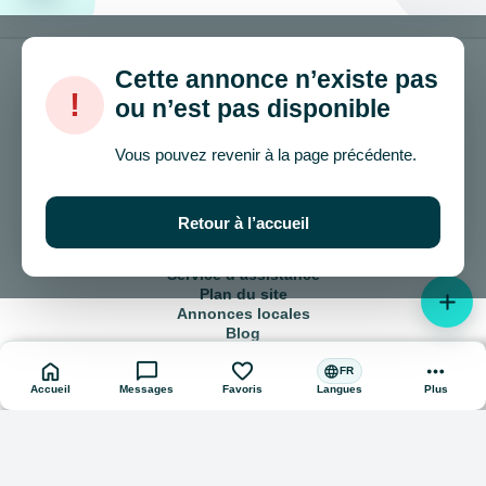
Cette annonce n’existe pas
!
ou n’est pas disponible
© 2024 – 2026 onla.be
Vous pouvez revenir à la page précédente.
Comment vendre et acheter ?
Accord d’utilisation
Retour à l’accueil
Politique de confidentialité
Publicité sur le site
Service d’assistance
Plan du site
add
Annonces locales
Blog
home
chat_bubble
favorite
more_horiz
language
FR
Accueil
Messages
Favoris
Plus
Langues